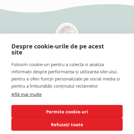
Despre cookie-urile de pe acest
site
Szent Imre Római Katolikus Óvoda
Cardinal Iuliu Hossu utca 22-28
Folosim cookie-uri pentru a colecta si analiza
Arany János utca 17
informații despre performanța și utilizarea site-ului,
Hétfő - Péntek: 7:00-18:00
pentru a oferi funcții personalizate pe social media și
0740030906
pentru a îmbunătăți conținutul reclamelor.
grad.szentimreovoda@gmail.com
Află mai multe
Címlap
|
Óvódánkról
|
Események
|
Galéria
|
Blog
|
Permite cookie-uri
Hasznos
|
Elérhetőség
Adatkezelési tájékoztató
|
Süti szabályzat
|
Refuzați toate
Felhasználási feltételek
|
Akadálymentesítési nyilatkozat