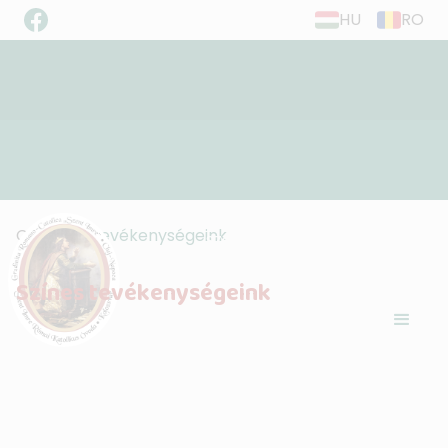
HU
RO
”Éljetek szeretetben, ahogy Krisztus is
Címlap
Tevékenységeink
szeretett minket...”
(Ef. 5,2)
Színes tevékenységeink