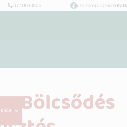
0740030906
szentimreromaikatoli
”Éljetek szeretetben, ahogy Krisztus is szeretett minket..
(Ef. 5,2)
 – Bölcsődés
KRÓL
ESEMÉNYEK
GALÉRIA
BLOG
HASZ