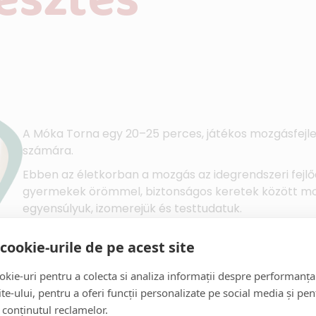
esztés
A Móka Torna egy 20–25 perces, játékos mozgásfejl
számára.
Ebben az életkorban a mozgás az idegrendszeri fejlőd
gyermekek örömmel, biztonságos keretek között mozo
egyensúlyuk, izomerejük és testtudatuk.
Az órák énekkel és mondókákkal indulnak, majd játé
cookie-urile de pe acest site
nagymozgásokat: kúszás, mászás, gurulás, egyensúly
kie-uri pentru a colecta si analiza informații despre performanța
site-ului, pentru a oferi funcții personalizate pe social media și pen
 conținutul reclamelor.