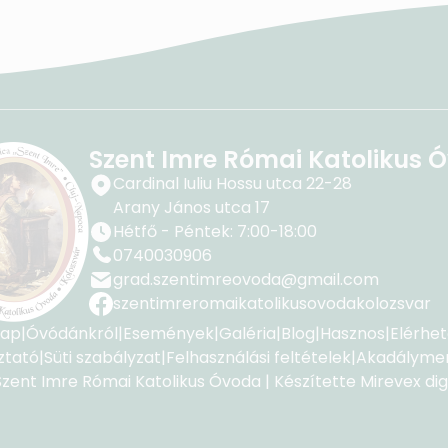
Szent Imre Római Katolikus 
Cardinal Iuliu Hossu utca 22-28
Arany János utca 17
Hétfő - Péntek: 7:00-18:00
0740030906
grad.szentimreovoda@gmail.com
szentimreromaikatolikusovodakolozsvar
lap
|
Óvódánkról
|
Események
|
Galéria
|
Blog
|
Hasznos
|
Elérhe
ztató
|
Süti szabályzat
|
Felhasználási feltételek
|
Akadályment
Szent Imre Római Katolikus Óvoda | Készítette Mirevex digi