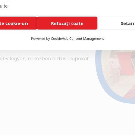
ulte
te cookie-uri
Refuzați toate
Setări
s fejlődésére is: különböző eszközökkel
Powered by
CookieHub Consent Management
al erősítjük a talpboltozatot és
mény legyen, miközben biztos alapokat