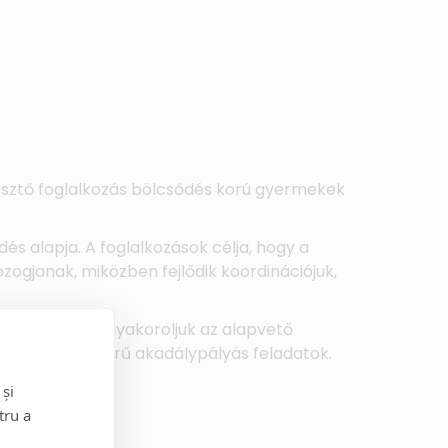
esztő foglalkozás bölcsődés korú gyermekek
és alapja. A foglalkozások célja, hogy a
gjanak, miközben fejlődik koordinációjuk,
kos formában gyakoroljuk az alapvető
ozás és egyszerű akadálypályás feladatok.
 și
tru a