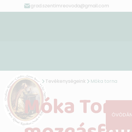
grad.szentimreovoda@gmail.com
Címlap
Tevékenységeink
Móka torna
Móka Torna
CÍMLAP
ÓVÓDÁN