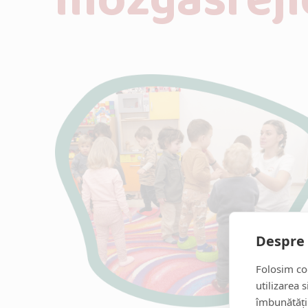
mozgásfejl
Despre 
Folosim coo
utilizarea 
îmbunătăți