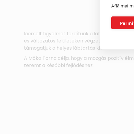
Află mai m
Permi
Kiemelt figyelmet fordítunk a lábfej egészsége
és változatos felületeken végzett gyakorlatokk
támogatjuk a helyes lábtartás kialakulását.
A Móka Torna célja, hogy a mozgás pozitív él
teremt a későbbi fejlődéshez.