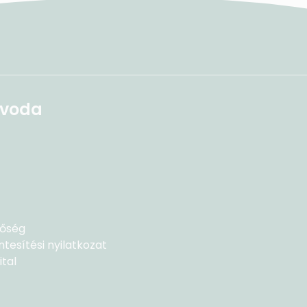
Óvoda
tőség
esítési nyilatkozat
tal