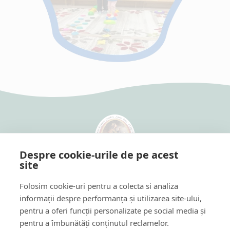
Despre cookie-urile de pe acest
site
Szent Imre Római Katolikus Óvoda
Cardinal Iuliu Hossu utca 22-28
Folosim cookie-uri pentru a colecta si analiza
Arany János utca 17
informații despre performanța și utilizarea site-ului,
Hétfő - Péntek: 7:00-18:00
pentru a oferi funcții personalizate pe social media și
0740030906
pentru a îmbunătăți conținutul reclamelor.