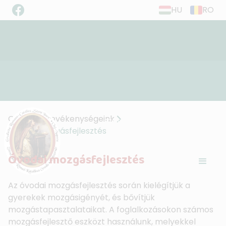
HU
RO
”Éljetek szeretetben, ahogy Krisztus is
Címlap
Tevékenységeink
szeretett minket...”
Óvodai mozgásfejlesztés
(Ef. 5,2)
Óvodai mozgásfejlesztés
Az óvodai mozgásfejlesztés során kielégítjük a
gyerekek mozgásigényét, és bővítjük
mozgástapasztalataikat. A foglalkozásokon számos
mozgásfejlesztő eszközt használunk, melyekkel