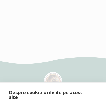
Despre cookie-urile de pe acest
site
Grădinița Romano-Catolică
cu Program Prelungit "Szent Imre"