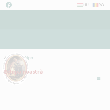
HU
RO
”Trăiți în dragoste, așa cum și Hristos ne-
Acasă
Echipa
a iubit...”
(Ef. 5,2)
Echipa noastră