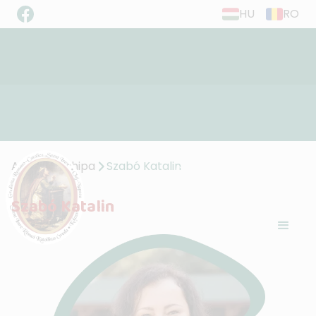
HU
RO
”Trăiți în dragoste, așa cum și Hristos ne-
Acasă
Echipa
Szabó Katalin
a iubit...”
(Ef. 5,2)
Szabó Katalin