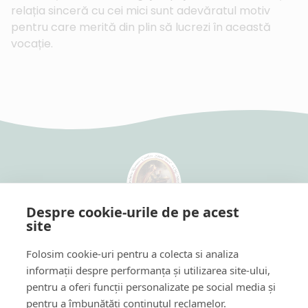
relația sinceră cu cei mici sunt adevăratul motiv
pentru care merită din plin să lucrezi în această
vocație.
Despre cookie-urile de pe acest
site
Grădinița Romano-Catolică
cu Program Prelungit "Szent Imre"
Folosim cookie-uri pentru a colecta si analiza
Cardinal Iuliu Hossu utca 22-28
informații despre performanța și utilizarea site-ului,
Arany János utca 17
pentru a oferi funcții personalizate pe social media și
Luni - Vineri: 7:00-18:00
pentru a îmbunătăți conținutul reclamelor.