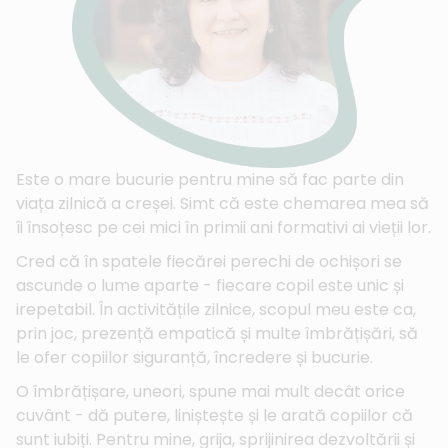
Este o mare bucurie pentru mine să fac parte din
viața zilnică a creșei. Simt că este chemarea mea să
îi însoțesc pe cei mici în primii ani formativi ai vieții lor.
Cred că în spatele fiecărei perechi de ochișori se
ascunde o lume aparte - fiecare copil este unic și
irepetabil. În activitățile zilnice, scopul meu este ca,
prin joc, prezență empatică și multe îmbrățișări, să
le ofer copiilor siguranță, încredere și bucurie.
O îmbrățișare, uneori, spune mai mult decât orice
cuvânt - dă putere, liniștește și le arată copiilor că
sunt iubiți. Pentru mine, grija, sprijinirea dezvoltării și