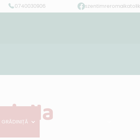
0740030906
szentimreromaikatoli
”Trăiți în dragoste, așa cum și Hristos ne-a iubit...”
(Ef. 5,2)
riella
 GRĂDINIȚĂ
EVENIMENTE
GALERIE
BLOG