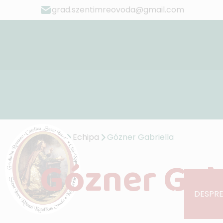
grad.szentimreovoda@gmail.com
Acasă
Echipa
Gózner Gabriella
Gózner Gab
ACASĂ
DESPRE