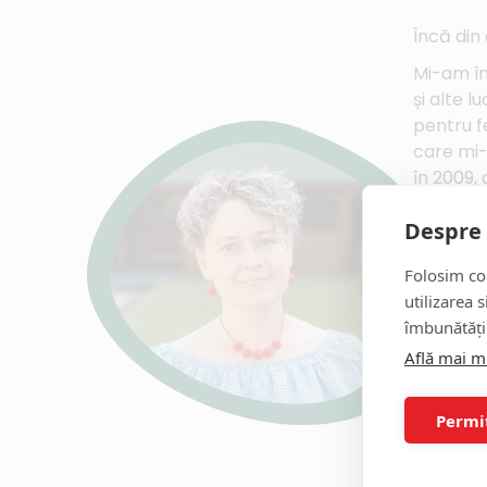
Încă din
Mi-am în
și alte 
pentru f
care mi-
în 2009,
profund 
Despre 
prin aut
ce vede 
Folosim coo
Sunt prez
utilizarea 
fizică, s
îmbunătăți
În viața
Află mai m
doar în m
ceea ce 
Permi
Iubesc f
croșetat