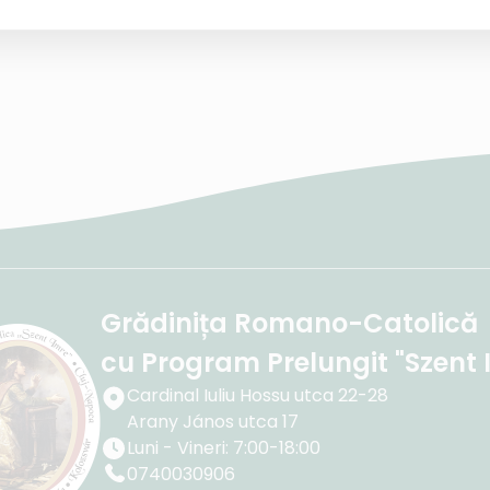
iilor și imaginația lor.
Grădinița Romano-Catolică
cu Program Prelungit "Szent 
Cardinal Iuliu Hossu utca 22-28
Arany János utca 17
Luni - Vineri: 7:00-18:00
0740030906