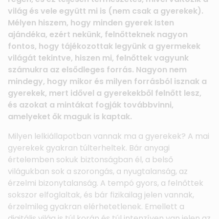
világ és vele együtt mi is (nem csak a gyerekek).
Mélyen hiszem, hogy minden gyerek Isten
ajándéka, ezért nekünk, felnőtteknek nagyon
fontos, hogy tájékozottak legyünk a gyermekek
világát tekintve, hiszen mi, felnőttek vagyunk
számukra az elsődleges forrás. Nagyon nem
mindegy, hogy mikor és milyen forrásból isznak a
gyerekek, mert idővel a gyerekekből felnőtt lesz,
és azokat a mintákat fogják továbbvinni,
amelyeket ők maguk is kaptak.
Milyen lelkiállapotban vannak ma a gyerekek? A mai
gyerekek gyakran túlterheltek. Bár anyagi
értelemben sokuk biztonságban él, a belső
világukban sok a szorongás, a nyugtalanság, az
érzelmi bizonytalanság. A tempó gyors, a felnőttek
sokszor elfoglaltak, és bár fizikailag jelen vannak,
érzelmileg gyakran elérhetetlenek. Emellett a
digitális világ is túl korán és túl intenzíven van jelen az