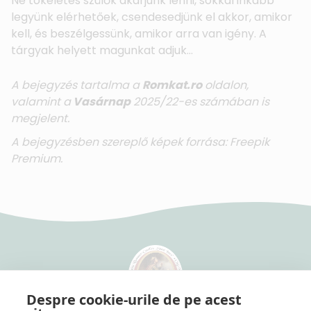
Ne tökéletes szülők akarjunk lenni, sokkal inkább
legyünk elérhetőek, csendesedjünk el akkor, amikor
kell, és beszélgessünk, amikor arra van igény. A
tárgyak helyett magunkat adjuk…
A bejegyzés tartalma a
Romkat.ro
oldalon,
valamint a
Vasárnap
2025/22-es számában is
megjelent.
A bejegyzésben szereplő képek forrása: Freepik
Premium.
Despre cookie-urile de pe acest