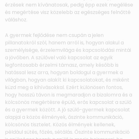
érzések nem kívánatosak, pedig épp ezek megélése
és megértése visz közelebb az egészséges felnőtté
váláshoz.
A gyermek fejlődése nem csupán a jelen
pillanatokról szól, hanem arról is, hogyan alakul a
személyisége, érzelemvilága és kapcsolódási mintái
a jövőben. A szülővel való kapcsolat az egyik
legfontosabb érzelmi támasz, amely később is
hatással lesz arra, hogyan boldogul a gyermek a
világban, hogyan alakít ki kapcsolatokat, és miként
küzd meg a kihívásokkal. Ezért különösen fontos,
hogy hosszú távon is megmaradjon a bizalomra és a
kölcsönös megértésre épülő, erős kapcsolat a szülő
és a gyermek között. A jó szülő-gyermek kapcsolat
alapjai a közös élmények, őszinte kommunikáció,
kölcsönös tisztelet. Közös élmények kellenek,
például sütés, főzés, sétálás. Őszinte kommunikáció