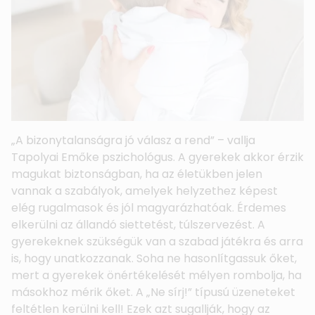
„A bizonytalanságra jó válasz a rend” – vallja
Tapolyai Emőke pszichológus. A gyerekek akkor érzik
magukat biztonságban, ha az életükben jelen
vannak a szabályok, amelyek helyzethez képest
elég rugalmasok és jól magyarázhatóak. Érdemes
elkerülni az állandó siettetést, túlszervezést. A
gyerekeknek szükségük van a szabad játékra és arra
is, hogy unatkozzanak. Soha ne hasonlítgassuk őket,
mert a gyerekek önértékelését mélyen rombolja, ha
másokhoz mérik őket. A „Ne sírj!” típusú üzeneteket
feltétlen kerülni kell! Ezek azt sugallják, hogy az