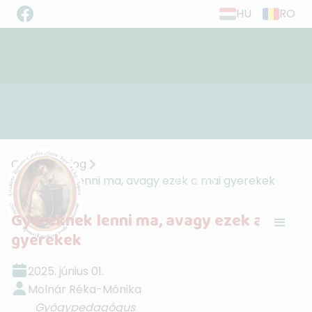
HU
RO
”Éljetek szeretetben, ahogy Krisztus is
Címlap
Blog
szeretett minket...”
Gyereknek lenni ma, avagy ezek a mai gyerekek
(Ef. 5,2)
Gyereknek lenni ma, avagy ezek a mai
gyerekek
2025. június 01.
Molnár Réka-Mónika
Gyógypedagógus