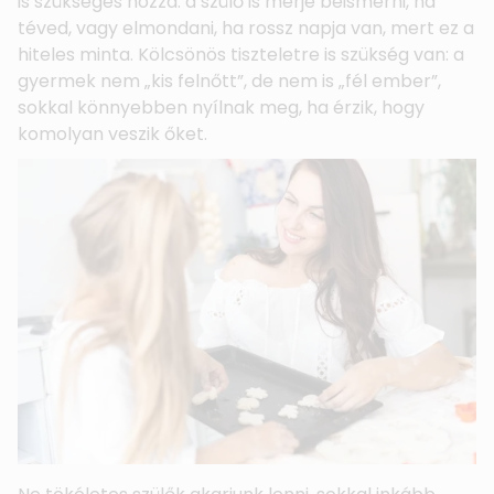
is szükséges hozzá: a szülő is merje beismerni, ha
téved, vagy elmondani, ha rossz napja van, mert ez a
hiteles minta. Kölcsönös tiszteletre is szükség van: a
gyermek nem „kis felnőtt”, de nem is „fél ember”,
sokkal könnyebben nyílnak meg, ha érzik, hogy
komolyan veszik őket.